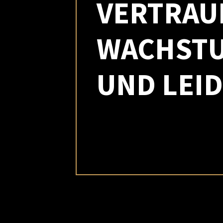
VERTRAU
WACHST
UND LEI