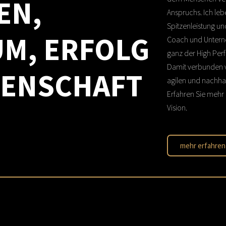
EN,
Anspruchs. Ich lebe
Spitzenleistung und
UM,
ERFOLG
Coach und Untern
ganz der High Per
Damit verbunden ve
DENSCHAFT
agilen und nachha
Erfahren Sie mehr
Vision.
mehr erfahren