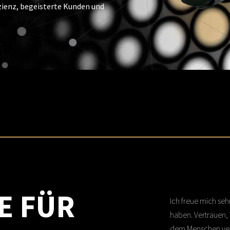
zienz, begeisterte Kunden und
E FÜR
Ich freue mich seh
haben. Vertrauen,
dem Menschen verp