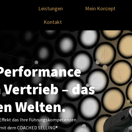
Leistungen
Mein Konzept
Kontakt
 Performance
 Vertrieb – das
en Welten.
Effekt das Ihre Führungskompetenzen
 – mit dem COACHED SELLING®